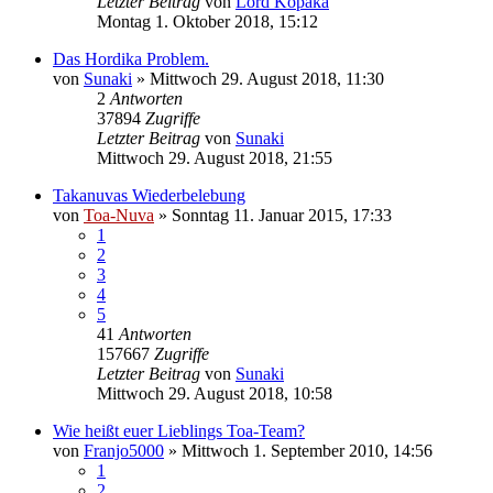
Letzter Beitrag
von
Lord Kopaka
Montag 1. Oktober 2018, 15:12
Das Hordika Problem.
von
Sunaki
»
Mittwoch 29. August 2018, 11:30
2
Antworten
37894
Zugriffe
Letzter Beitrag
von
Sunaki
Mittwoch 29. August 2018, 21:55
Takanuvas Wiederbelebung
von
Toa-Nuva
»
Sonntag 11. Januar 2015, 17:33
1
2
3
4
5
41
Antworten
157667
Zugriffe
Letzter Beitrag
von
Sunaki
Mittwoch 29. August 2018, 10:58
Wie heißt euer Lieblings Toa-Team?
von
Franjo5000
»
Mittwoch 1. September 2010, 14:56
1
2