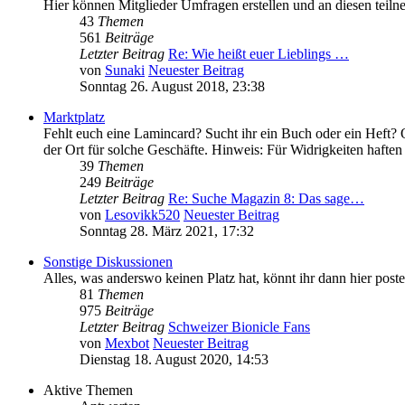
Hier können Mitglieder Umfragen erstellen und an diesen teil
43
Themen
561
Beiträge
Letzter Beitrag
Re: Wie heißt euer Lieblings …
von
Sunaki
Neuester Beitrag
Sonntag 26. August 2018, 23:38
Marktplatz
Fehlt euch eine Lamincard? Sucht ihr ein Buch oder ein Heft? O
der Ort für solche Geschäfte. Hinweis: Für Widrigkeiten haften 
39
Themen
249
Beiträge
Letzter Beitrag
Re: Suche Magazin 8: Das sage…
von
Lesovikk520
Neuester Beitrag
Sonntag 28. März 2021, 17:32
Sonstige Diskussionen
Alles, was anderswo keinen Platz hat, könnt ihr dann hier poste
81
Themen
975
Beiträge
Letzter Beitrag
Schweizer Bionicle Fans
von
Mexbot
Neuester Beitrag
Dienstag 18. August 2020, 14:53
Aktive Themen