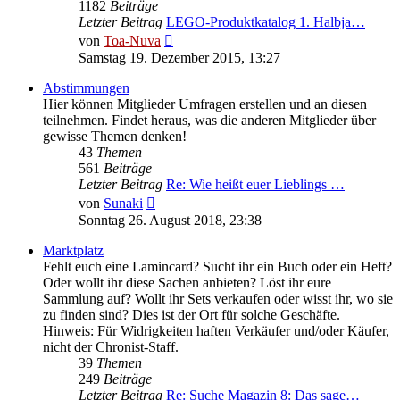
1182
Beiträge
Letzter Beitrag
LEGO-Produktkatalog 1. Halbja…
Neuester
von
Toa-Nuva
Beitrag
Samstag 19. Dezember 2015, 13:27
Abstimmungen
Hier können Mitglieder Umfragen erstellen und an diesen
teilnehmen. Findet heraus, was die anderen Mitglieder über
gewisse Themen denken!
43
Themen
561
Beiträge
Letzter Beitrag
Re: Wie heißt euer Lieblings …
Neuester
von
Sunaki
Beitrag
Sonntag 26. August 2018, 23:38
Marktplatz
Fehlt euch eine Lamincard? Sucht ihr ein Buch oder ein Heft?
Oder wollt ihr diese Sachen anbieten? Löst ihr eure
Sammlung auf? Wollt ihr Sets verkaufen oder wisst ihr, wo sie
zu finden sind? Dies ist der Ort für solche Geschäfte.
Hinweis: Für Widrigkeiten haften Verkäufer und/oder Käufer,
nicht der Chronist-Staff.
39
Themen
249
Beiträge
Letzter Beitrag
Re: Suche Magazin 8: Das sage…