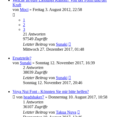
Welche ist eure Lieblings Kanohi? Von der Form und der
Kraft
von
Moci
»
Freitag 3. August 2012, 22:58
1
2
3
21
Antworten
97549
Zugriffe
Letzter Beitrag
von
Sunaki
Mittwoch 27. Dezember 2017, 01:48
Ersatzteile?
von
Sunaki
»
Sonntag 12. November 2017, 16:39
2
Antworten
38039
Zugriffe
Letzter Beitrag
von
Sunaki
Sonntag 12. November 2017, 20:46
Voya Nui Font - Könnten Sie mir bitte helfen?
von
headshaker7
»
Donnerstag 10. August 2017, 10:58
1
Antworten
36107
Zugriffe
Letzter Beitrag
von
Takua Nuva