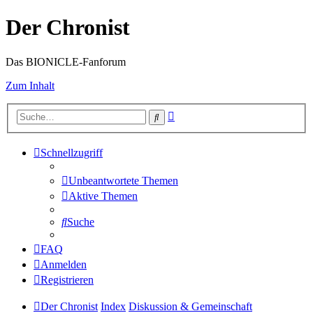
Der Chronist
Das BIONICLE-Fanforum
Zum Inhalt
Erweiterte
Suche
Suche
Schnellzugriff
Unbeantwortete Themen
Aktive Themen
Suche
FAQ
Anmelden
Registrieren
Der Chronist
Index
Diskussion & Gemeinschaft