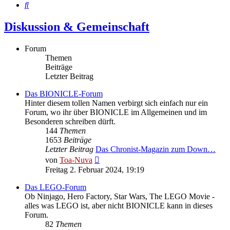
Suche
Diskussion & Gemeinschaft
Forum
Themen
Beiträge
Letzter Beitrag
Das BIONICLE-Forum
Hinter diesem tollen Namen verbirgt sich einfach nur ein
Forum, wo ihr über BIONICLE im Allgemeinen und im
Besonderen schreiben dürft.
144
Themen
1653
Beiträge
Letzter Beitrag
Das Chronist-Magazin zum Down…
Neuester
von
Toa-Nuva
Beitrag
Freitag 2. Februar 2024, 19:19
Das LEGO-Forum
Ob Ninjago, Hero Factory, Star Wars, The LEGO Movie -
alles was LEGO ist, aber nicht BIONICLE kann in dieses
Forum.
82
Themen