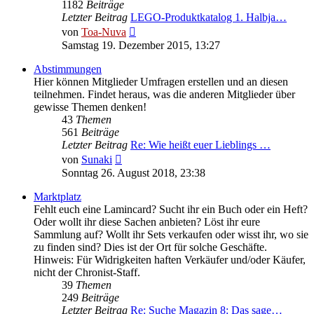
1182
Beiträge
Letzter Beitrag
LEGO-Produktkatalog 1. Halbja…
Neuester
von
Toa-Nuva
Beitrag
Samstag 19. Dezember 2015, 13:27
Abstimmungen
Hier können Mitglieder Umfragen erstellen und an diesen
teilnehmen. Findet heraus, was die anderen Mitglieder über
gewisse Themen denken!
43
Themen
561
Beiträge
Letzter Beitrag
Re: Wie heißt euer Lieblings …
Neuester
von
Sunaki
Beitrag
Sonntag 26. August 2018, 23:38
Marktplatz
Fehlt euch eine Lamincard? Sucht ihr ein Buch oder ein Heft?
Oder wollt ihr diese Sachen anbieten? Löst ihr eure
Sammlung auf? Wollt ihr Sets verkaufen oder wisst ihr, wo sie
zu finden sind? Dies ist der Ort für solche Geschäfte.
Hinweis: Für Widrigkeiten haften Verkäufer und/oder Käufer,
nicht der Chronist-Staff.
39
Themen
249
Beiträge
Letzter Beitrag
Re: Suche Magazin 8: Das sage…