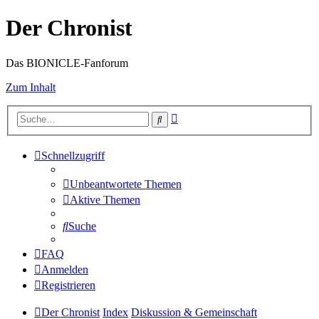
Der Chronist
Das BIONICLE-Fanforum
Zum Inhalt
Erweiterte
Suche
Suche
Schnellzugriff
Unbeantwortete Themen
Aktive Themen
Suche
FAQ
Anmelden
Registrieren
Der Chronist
Index
Diskussion & Gemeinschaft