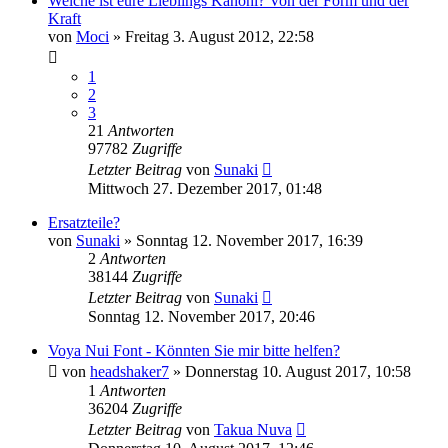
Welche ist eure Lieblings Kanohi? Von der Form und der
Kraft
von
Moci
»
Freitag 3. August 2012, 22:58
1
2
3
21
Antworten
97782
Zugriffe
Letzter Beitrag
von
Sunaki
Mittwoch 27. Dezember 2017, 01:48
Ersatzteile?
von
Sunaki
»
Sonntag 12. November 2017, 16:39
2
Antworten
38144
Zugriffe
Letzter Beitrag
von
Sunaki
Sonntag 12. November 2017, 20:46
Voya Nui Font - Könnten Sie mir bitte helfen?
von
headshaker7
»
Donnerstag 10. August 2017, 10:58
1
Antworten
36204
Zugriffe
Letzter Beitrag
von
Takua Nuva