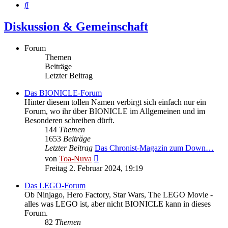
Suche
Diskussion & Gemeinschaft
Forum
Themen
Beiträge
Letzter Beitrag
Das BIONICLE-Forum
Hinter diesem tollen Namen verbirgt sich einfach nur ein
Forum, wo ihr über BIONICLE im Allgemeinen und im
Besonderen schreiben dürft.
144
Themen
1653
Beiträge
Letzter Beitrag
Das Chronist-Magazin zum Down…
Neuester
von
Toa-Nuva
Beitrag
Freitag 2. Februar 2024, 19:19
Das LEGO-Forum
Ob Ninjago, Hero Factory, Star Wars, The LEGO Movie -
alles was LEGO ist, aber nicht BIONICLE kann in dieses
Forum.
82
Themen