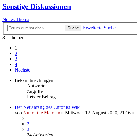
Sonstige Diskussionen
Neues Thema
Erweiterte Suche
Suche
81 Themen
1
2
3
4
Nächste
Bekanntmachungen
Antworten
Zugriffe
Letzter Beitrag
Der Neuanfang des Chronist-Wiki
von
Nuhrii the Metruan
»
Mittwoch 12. August 2020, 21:16
» 
1
2
3
24
Antworten