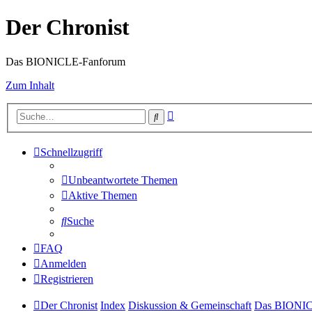
Der Chronist
Das BIONICLE-Fanforum
Zum Inhalt
Erweiterte
Suche
Suche
Schnellzugriff
Unbeantwortete Themen
Aktive Themen
Suche
FAQ
Anmelden
Registrieren
Der Chronist
Index
Diskussion & Gemeinschaft
Das BIONI