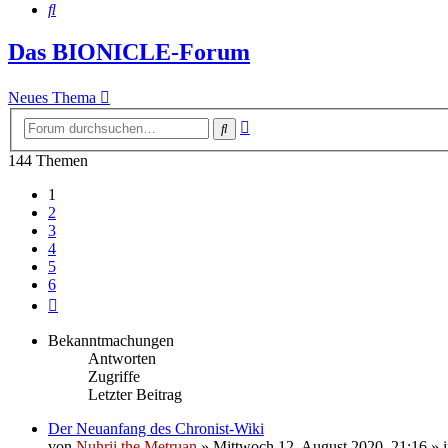
Suche
Das BIONICLE-Forum
Neues Thema
Erweiterte
Suche
Suche
144 Themen
1
2
3
4
5
6
Nächste
Bekanntmachungen
Antworten
Zugriffe
Letzter Beitrag
Der Neuanfang des Chronist-Wiki
von
Nuhrii the Metruan
»
Mittwoch 12. August 2020, 21:16
» 