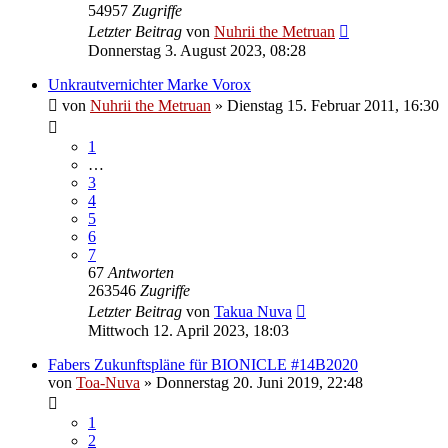
54957
Zugriffe
Letzter Beitrag
von
Nuhrii the Metruan
Donnerstag 3. August 2023, 08:28
Unkrautvernichter Marke Vorox
von
Nuhrii the Metruan
»
Dienstag 15. Februar 2011, 16:30
1
…
3
4
5
6
7
67
Antworten
263546
Zugriffe
Letzter Beitrag
von
Takua Nuva
Mittwoch 12. April 2023, 18:03
Fabers Zukunftspläne für BIONICLE #14B2020
von
Toa-Nuva
»
Donnerstag 20. Juni 2019, 22:48
1
2