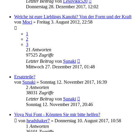
Letzter Beitrag
von
Lesovikk520
Donnerstag 28. Dezember 2017, 12:02
Welche ist eure Lieblings Kanohi? Von der Form und der Kraft
von
Moci
»
Freitag 3. August 2012, 22:58
1
2
3
21
Antworten
97525
Zugriffe
Letzter Beitrag
von
Sunaki
Mittwoch 27. Dezember 2017, 01:48
Ersatzteile?
von
Sunaki
»
Sonntag 12. November 2017, 16:39
2
Antworten
38031
Zugriffe
Letzter Beitrag
von
Sunaki
Sonntag 12. November 2017, 20:46
Voya Nui Font - Könnten Sie mir bitte helfen?
von
headshaker7
»
Donnerstag 10. August 2017, 10:58
1
Antworten
36101
Zugriffe