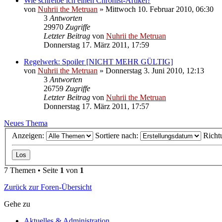
Wie schreibe ich einen Chronist-Artikel?
von
Nuhrii the Metruan
»
Mittwoch 10. Februar 2010, 06:30
3
Antworten
29970
Zugriffe
Letzter Beitrag
von
Nuhrii the Metruan
Donnerstag 17. März 2011, 17:59
Regelwerk: Spoiler [NICHT MEHR GÜLTIG]
von
Nuhrii the Metruan
»
Donnerstag 3. Juni 2010, 12:13
3
Antworten
26759
Zugriffe
Letzter Beitrag
von
Nuhrii the Metruan
Donnerstag 17. März 2011, 17:57
Neues Thema
Anzeigen:
Sortiere nach:
Richt
7 Themen • Seite
1
von
1
Zurück zur Foren-Übersicht
Gehe zu
Aktuelles & Administration