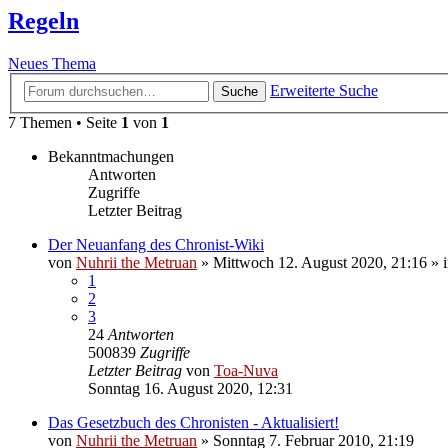
Regeln
Neues Thema
Erweiterte Suche
Suche
7 Themen • Seite
1
von
1
Bekanntmachungen
Antworten
Zugriffe
Letzter Beitrag
Der Neuanfang des Chronist-Wiki
von
Nuhrii the Metruan
»
Mittwoch 12. August 2020, 21:16
» 
1
2
3
24
Antworten
500839
Zugriffe
Letzter Beitrag
von
Toa-Nuva
Sonntag 16. August 2020, 12:31
Das Gesetzbuch des Chronisten - Aktualisiert!
von
Nuhrii the Metruan
»
Sonntag 7. Februar 2010, 21:19