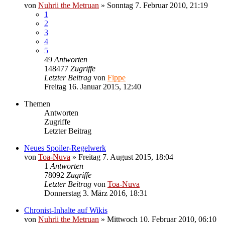
von
Nuhrii the Metruan
»
Sonntag 7. Februar 2010, 21:19
1
2
3
4
5
49
Antworten
148477
Zugriffe
Letzter Beitrag
von
Fippe
Freitag 16. Januar 2015, 12:40
Themen
Antworten
Zugriffe
Letzter Beitrag
Neues Spoiler-Regelwerk
von
Toa-Nuva
»
Freitag 7. August 2015, 18:04
1
Antworten
78092
Zugriffe
Letzter Beitrag
von
Toa-Nuva
Donnerstag 3. März 2016, 18:31
Chronist-Inhalte auf Wikis
von
Nuhrii the Metruan
»
Mittwoch 10. Februar 2010, 06:10