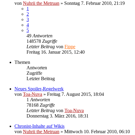
von
Nuhrii the Metruan
»
Sonntag 7. Februar 2010, 21:19
1
2
3
4
5
49
Antworten
148578
Zugriffe
Letzter Beitrag
von
Fippe
Freitag 16. Januar 2015, 12:40
Themen
Antworten
Zugriffe
Letzter Beitrag
Neues Spoiler-Regelwerk
von
Toa-Nuva
»
Freitag 7. August 2015, 18:04
1
Antworten
78168
Zugriffe
Letzter Beitrag
von
Toa-Nuva
Donnerstag 3. März 2016, 18:31
Chronist-Inhalte auf Wikis
von
Nuhrii the Metruan
»
Mittwoch 10. Februar 2010, 06:10