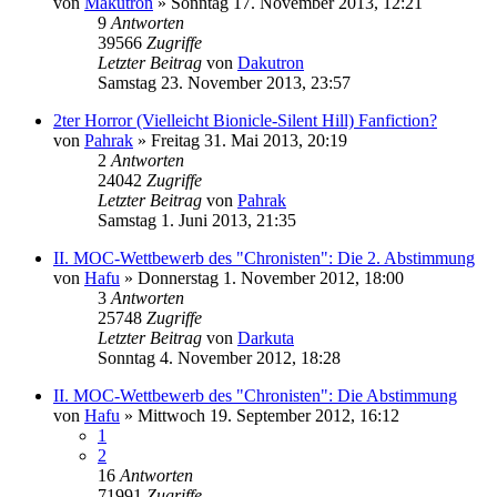
von
Makutron
»
Sonntag 17. November 2013, 12:21
9
Antworten
39566
Zugriffe
Letzter Beitrag
von
Dakutron
Samstag 23. November 2013, 23:57
2ter Horror (Vielleicht Bionicle-Silent Hill) Fanfiction?
von
Pahrak
»
Freitag 31. Mai 2013, 20:19
2
Antworten
24042
Zugriffe
Letzter Beitrag
von
Pahrak
Samstag 1. Juni 2013, 21:35
II. MOC-Wettbewerb des "Chronisten": Die 2. Abstimmung
von
Hafu
»
Donnerstag 1. November 2012, 18:00
3
Antworten
25748
Zugriffe
Letzter Beitrag
von
Darkuta
Sonntag 4. November 2012, 18:28
II. MOC-Wettbewerb des "Chronisten": Die Abstimmung
von
Hafu
»
Mittwoch 19. September 2012, 16:12
1
2
16
Antworten
71991
Zugriffe