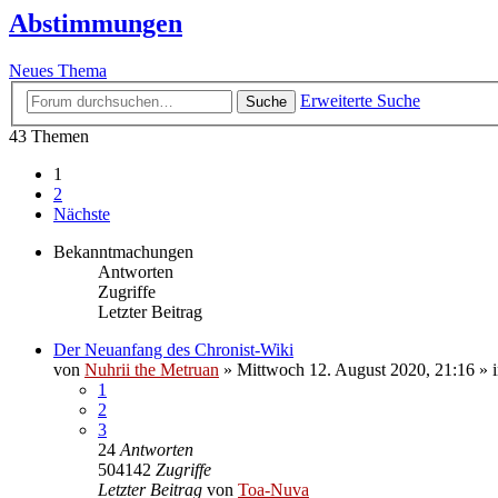
Abstimmungen
Neues Thema
Erweiterte Suche
Suche
43 Themen
1
2
Nächste
Bekanntmachungen
Antworten
Zugriffe
Letzter Beitrag
Der Neuanfang des Chronist-Wiki
von
Nuhrii the Metruan
»
Mittwoch 12. August 2020, 21:16
» 
1
2
3
24
Antworten
504142
Zugriffe
Letzter Beitrag
von
Toa-Nuva