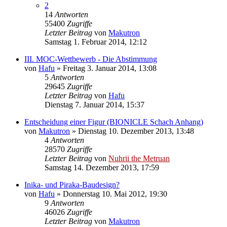
2
14
Antworten
55400
Zugriffe
Letzter Beitrag
von
Makutron
Samstag 1. Februar 2014, 12:12
III. MOC-Wettbewerb - Die Abstimmung
von
Hafu
»
Freitag 3. Januar 2014, 13:08
5
Antworten
29645
Zugriffe
Letzter Beitrag
von
Hafu
Dienstag 7. Januar 2014, 15:37
Entscheidung einer Figur (BIONICLE Schach Anhang)
von
Makutron
»
Dienstag 10. Dezember 2013, 13:48
4
Antworten
28570
Zugriffe
Letzter Beitrag
von
Nuhrii the Metruan
Samstag 14. Dezember 2013, 17:59
Inika- und Piraka-Baudesign?
von
Hafu
»
Donnerstag 10. Mai 2012, 19:30
9
Antworten
46026
Zugriffe
Letzter Beitrag
von
Makutron