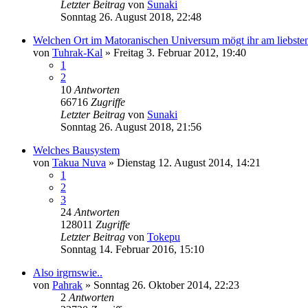
Letzter Beitrag
von
Sunaki
Sonntag 26. August 2018, 22:48
Welchen Ort im Matoranischen Universum mögt ihr am liebste
von
Tuhrak-Kal
»
Freitag 3. Februar 2012, 19:40
1
2
10
Antworten
66716
Zugriffe
Letzter Beitrag
von
Sunaki
Sonntag 26. August 2018, 21:56
Welches Bausystem
von
Takua Nuva
»
Dienstag 12. August 2014, 14:21
1
2
3
24
Antworten
128011
Zugriffe
Letzter Beitrag
von
Tokepu
Sonntag 14. Februar 2016, 15:10
Also irgrnswie..
von
Pahrak
»
Sonntag 26. Oktober 2014, 22:23
2
Antworten