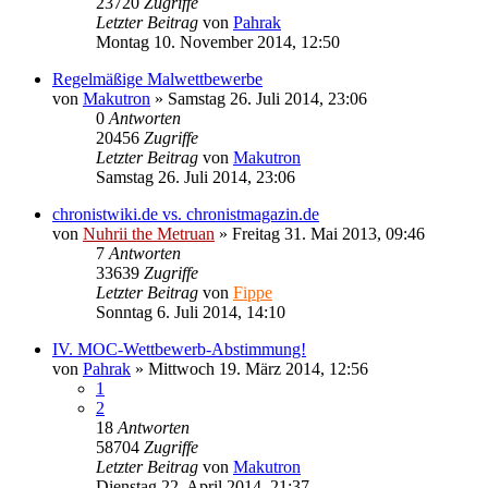
23720
Zugriffe
Letzter Beitrag
von
Pahrak
Montag 10. November 2014, 12:50
Regelmäßige Malwettbewerbe
von
Makutron
»
Samstag 26. Juli 2014, 23:06
0
Antworten
20456
Zugriffe
Letzter Beitrag
von
Makutron
Samstag 26. Juli 2014, 23:06
chronistwiki.de vs. chronistmagazin.de
von
Nuhrii the Metruan
»
Freitag 31. Mai 2013, 09:46
7
Antworten
33639
Zugriffe
Letzter Beitrag
von
Fippe
Sonntag 6. Juli 2014, 14:10
IV. MOC-Wettbewerb-Abstimmung!
von
Pahrak
»
Mittwoch 19. März 2014, 12:56
1
2
18
Antworten
58704
Zugriffe
Letzter Beitrag
von
Makutron
Dienstag 22. April 2014, 21:37