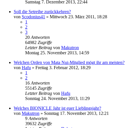
Samstag 7. Dezember 2013, 22:44
Soll die Setreihe zurückkehren?
von
Scodonius41
»
Mittwoch 23. März 2011, 18:28
1
2
3
20
Antworten
64982
Zugriffe
Letzter Beitrag
von
Makutron
Montag 25. November 2013, 14:59
Welchen Orden von Mata Nui-Mitglied mögt ihr am meisten?
von
Hafu
»
Freitag 3. Februar 2012, 18:29
1
2
16
Antworten
55145
Zugriffe
Letzter Beitrag
von
Hafu
Sonntag 24. November 2013, 11:29
Welches BIONICLE Jahr ist euer Lieblingsjahr?
von
Makutron
»
Sonntag 17. November 2013, 12:21
9
Antworten
39632
Zugriffe