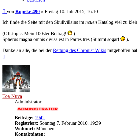
Beitrag
von
Kopeke 490
»
Freitag 10. Juli 2015, 16:10
Ich finde die Seite mit den Skullvillains im
neuen
Katalog viel zu klei
(Off-topic: Mein 100ster Beitrag!
)
Spherus magna omnis divisa est in Partes tres (Stimmt sogar!
).
Danke an alle, die bei der
Rettung des Chronist-Wikis
mitgeholfen ha
Nach
oben
Toa-Nuva
Administrator
Beiträge:
1942
Registriert:
Sonntag 7. Februar 2010, 19:39
Wohnort:
München
Kontaktdaten: