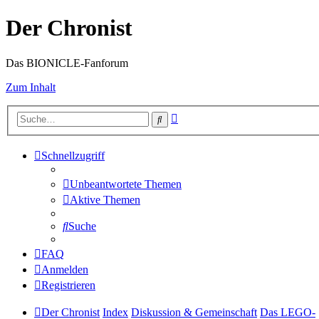
Der Chronist
Das BIONICLE-Fanforum
Zum Inhalt
Erweiterte
Suche
Suche
Schnellzugriff
Unbeantwortete Themen
Aktive Themen
Suche
FAQ
Anmelden
Registrieren
Der Chronist
Index
Diskussion & Gemeinschaft
Das LEGO-