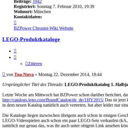
Beiträge:
1942
Registriert:
Sonntag 7. Februar 2010, 19:39
Wohnort:
München
Kontaktdaten:
Kontaktdaten
von
BZPower
Chronist-Wiki
Website
Toa-
Nuva
LEGO-Produktkataloge
Zitieren
Zitieren
Beitrag
von
Toa-Nuva
»
Montag 22. Dezember 2014, 18:44
Ursprünglicher Titel des Threads:
LEGO-Produktkatalog 1. Halbj
Letzte Woche am Mittwoch hat BZPower schon darüber berichtet, da
http://catalogs.lego.com/BrandCatalog/de_de/1HY2015/
Das ist jetzt
in dem neuen Katalog natürlich auch vertreten, hat aber leider nur 
Die Kataloge liegen inzwischen übrigens auch schon in einigen Gesch
LEGO-Videospielen auch schon ein paar LEGO-Sets verkaufen (kA, ob d
natürlich nur genau das, was ihr auch unter obigem Link ansehen kön