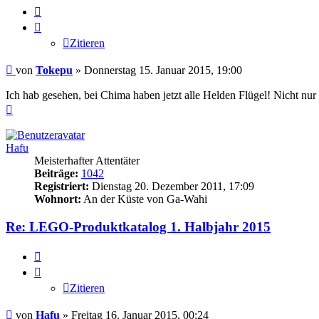
Zitieren
Zitieren
Beitrag
von
Tokepu
»
Donnerstag 15. Januar 2015, 19:00
Ich hab gesehen, bei Chima haben jetzt alle Helden Flügel! Nicht nur
Nach
oben
Hafu
Meisterhafter Attentäter
Beiträge:
1042
Registriert:
Dienstag 20. Dezember 2011, 17:09
Wohnort:
An der Küste von Ga-Wahi
Re: LEGO-Produktkatalog 1. Halbjahr 2015
Zitieren
Zitieren
Beitrag
von
Hafu
»
Freitag 16. Januar 2015, 00:24