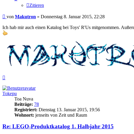
Zitieren
Beitrag
von
Makutron
»
Donnerstag 8. Januar 2015, 22:28
Ich hab mir auch einen Katalog bei Toys' R'Us mitgenommen. Außer
Nach
oben
Tokepu
Toa Nuva
Beiträge:
78
Registriert:
Dienstag 13. Januar 2015, 19:56
Wohnort:
jenseits von Zeit und Raum
Re: LEGO-Produktkatalog 1. Halbjahr 2015