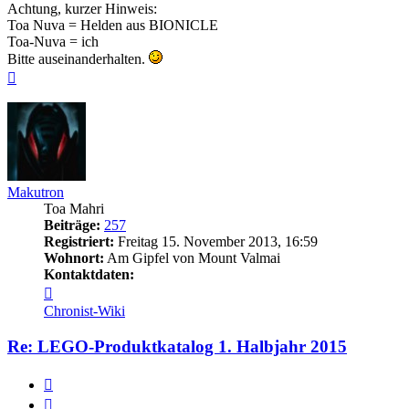
Achtung, kurzer Hinweis:
Toa Nuva = Helden aus BIONICLE
Toa-Nuva = ich
Bitte auseinanderhalten.
Nach
oben
Makutron
Toa Mahri
Beiträge:
257
Registriert:
Freitag 15. November 2013, 16:59
Wohnort:
Am Gipfel von Mount Valmai
Kontaktdaten:
Kontaktdaten
von
Chronist-Wiki
Makutron
Re: LEGO-Produktkatalog 1. Halbjahr 2015
Zitieren