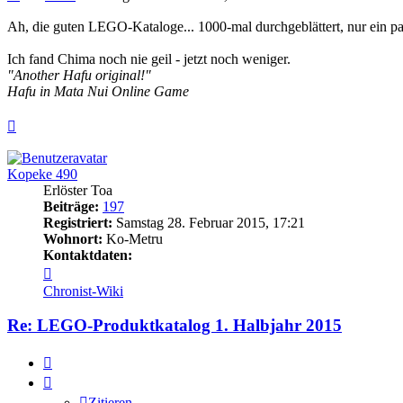
Ah, die guten LEGO-Kataloge... 1000-mal durchgeblättert, nur ein p
Ich fand Chima noch nie geil - jetzt noch weniger.
"Another Hafu original!"
Hafu in Mata Nui Online Game
Nach
oben
Kopeke 490
Erlöster Toa
Beiträge:
197
Registriert:
Samstag 28. Februar 2015, 17:21
Wohnort:
Ko-Metru
Kontaktdaten:
Kontaktdaten
von
Chronist-Wiki
Kopeke
490
Re: LEGO-Produktkatalog 1. Halbjahr 2015
Zitieren
Zitieren