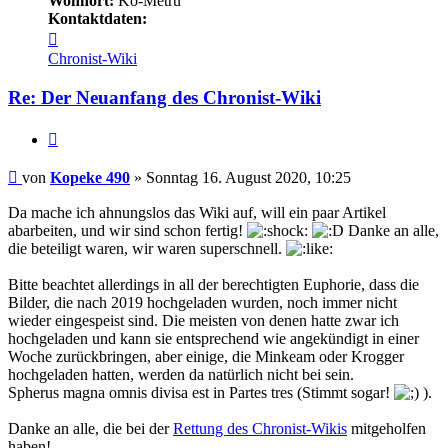
Wohnort:
Ko-Metru
Kontaktdaten:
Kontaktdaten
von
Chronist-Wiki
Kopeke
490
Re: Der Neuanfang des Chronist-Wiki
Zitieren
Beitrag
von
Kopeke 490
»
Sonntag 16. August 2020, 10:25
Da mache ich ahnungslos das Wiki auf, will ein paar Artikel
abarbeiten, und wir sind schon fertig!
Danke an alle,
die beteiligt waren, wir waren superschnell.
Bitte beachtet allerdings in all der berechtigten Euphorie, dass die
Bilder, die nach 2019 hochgeladen wurden, noch immer nicht
wieder eingespeist sind. Die meisten von denen hatte zwar ich
hochgeladen und kann sie entsprechend wie angekündigt in einer
Woche zurückbringen, aber einige, die Minkeam oder Krogger
hochgeladen hatten, werden da natürlich nicht bei sein.
Spherus magna omnis divisa est in Partes tres (Stimmt sogar!
).
Danke an alle, die bei der
Rettung des Chronist-Wikis
mitgeholfen
haben!