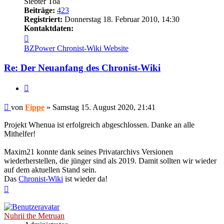
Siebter Toa
Beiträge:
423
Registriert:
Donnerstag 18. Februar 2010, 14:30
Kontaktdaten:
Kontaktdaten
von
BZPower
Chronist-Wiki
Website
Fippe
Re: Der Neuanfang des Chronist-Wiki
Zitieren
Beitrag
von
Fippe
»
Samstag 15. August 2020, 21:41
Projekt Whenua ist erfolgreich abgeschlossen. Danke an alle
Mithelfer!
Maxim21 konnte dank seines Privatarchivs Versionen
wiederherstellen, die jünger sind als 2019. Damit sollten wir wieder
auf dem aktuellen Stand sein.
Das
Chronist-Wiki
ist wieder da!
Nach
oben
Nuhrii the Metruan