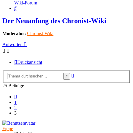
Wiki-Forum
Suche
Der Neuanfang des Chronist-Wiki
Moderator:
Chronist-Wiki
Antworten
Druckansicht
Erweiterte
Suche
Suche
25 Beiträge
Vorherige
1
2
3
Fippe