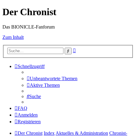
Der Chronist
Das BIONICLE-Fanforum
Zum Inhalt
Erweiterte
Suche
Suche
Schnellzugriff
Unbeantwortete Themen
Aktive Themen
Suche
FAQ
Anmelden
Registrieren
Der Chronist
Index
Aktuelles & Administration
Chronist-