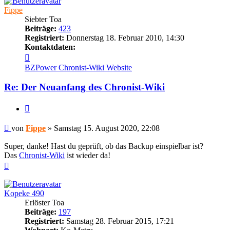
Fippe
Siebter Toa
Beiträge:
423
Registriert:
Donnerstag 18. Februar 2010, 14:30
Kontaktdaten:
Kontaktdaten
von
BZPower
Chronist-Wiki
Website
Fippe
Re: Der Neuanfang des Chronist-Wiki
Zitieren
Beitrag
von
Fippe
»
Samstag 15. August 2020, 22:08
Super, danke! Hast du geprüft, ob das Backup einspielbar ist?
Das
Chronist-Wiki
ist wieder da!
Nach
oben
Kopeke 490
Erlöster Toa
Beiträge:
197
Registriert:
Samstag 28. Februar 2015, 17:21