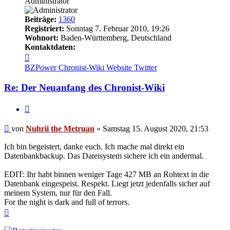
Administrator
Beiträge:
1360
Registriert:
Sonntag 7. Februar 2010, 19:26
Wohnort:
Baden-Württemberg, Deutschland
Kontaktdaten:
Kontaktdaten
von
BZPower
Chronist-Wiki
Website
Twitter
Nuhrii
the
Re: Der Neuanfang des Chronist-Wiki
Metruan
Zitieren
Beitrag
von
Nuhrii the Metruan
»
Samstag 15. August 2020, 21:53
Ich bin begeistert, danke euch. Ich mache mal direkt ein
Datenbankbackup. Das Dateisystem sichere ich ein andermal.
EDIT: Ihr habt binnen weniger Tage 427 MB an Rohtext in die
Datenbank eingespeist. Respekt. Liegt jetzt jedenfalls sicher auf
meinem System, nur für den Fall.
For the night is dark and full of terrors.
Nach
oben