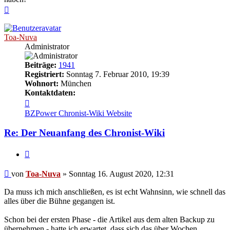
Nach
oben
Toa-Nuva
Administrator
Beiträge:
1941
Registriert:
Sonntag 7. Februar 2010, 19:39
Wohnort:
München
Kontaktdaten:
Kontaktdaten
von
BZPower
Chronist-Wiki
Website
Toa-
Nuva
Re: Der Neuanfang des Chronist-Wiki
Zitieren
Beitrag
von
Toa-Nuva
»
Sonntag 16. August 2020, 12:31
Da muss ich mich anschließen, es ist echt Wahnsinn, wie schnell das
alles über die Bühne gegangen ist.
Schon bei der ersten Phase - die Artikel aus dem alten Backup zu
übernehmen - hatte ich erwartet, dass sich das über Wochen