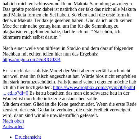
hab ich mich entschlossen ne kleine Makuta Sammlung anzulegen.
Das größte problem dabei ist natürlich der fakt das nicht alle Makuta
und Makuta formen ein Set haben. So eben auch die erste form in
der wir Makuta Teridax je gesehen haben. Und da ich auch keinen
Moc der mir nahe genug kam, um ihn für die Sammlung zu
plagiarisieren, gefunden habe, dachte ich mir "Na schön, ich
kümmere mich selbst darum."
Nach einer weile von tüftlerei in Stud.io und dem darauf folgenden
Nachbau mit echten teilen hier nun das Ergebnis:
https://imgur.com/a/u8JO0ZB
Er ist nicht das stabilste Model der Welt aber er zerfällt auch nicht
nur weil man ihn falsch angeschaut hat. Würde blos nicht empfehlen
ihn stark herumzuschütteln. Falls jemand seinen eigenen möchte hab
ich ihn hier hochgeladen:
https://www.dropbox.com/s/yvip7i0fjodhf
... ed.io?dl=0
Es ist zu beachten das man die schwarze hau in der
Wantedlist durch die infizierte austauschen sollte.
Mit dem ersten Glied ist die Kette geschmiedet. Wenn die erste Rede
zensiert, der erste Gedanke verboten, die erste Freiheit verweigert
wird, dann sind wir alle unwiderruflich gefesselt.
Nach oben
Antworten
Druckansicht